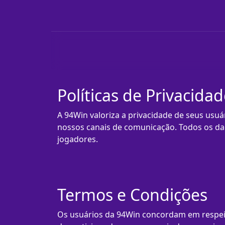
Políticas de Privacida
A 94Win valoriza a privacidade de seus usu
nossos canais de comunicação. Todos os dad
jogadores.
Termos e Condições
Os usuários da 94Win concordam em respeita