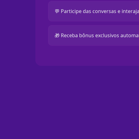
💬 Participe das conversas e interaj
🎁 Receba bônus exclusivos autom