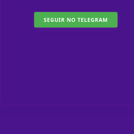
SEGUIR NO TELEGRAM