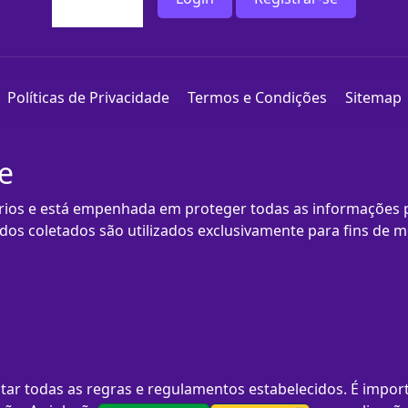
Políticas de Privacidade
Termos e Condições
Sitemap
de
ários e está empenhada em proteger todas as informações 
os coletados são utilizados exclusivamente para fins de m
r todas as regras e regulamentos estabelecidos. É import