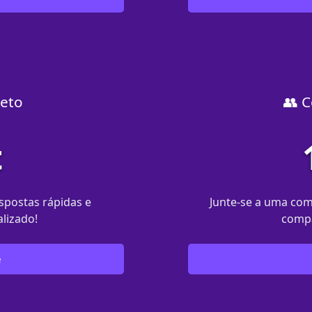
reto
👥 
t
espostas rápidas e
Junte-se a uma com
lizado!
compa
e