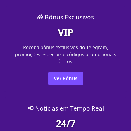
🎁 Bônus Exclusivos
VIP
Receba bônus exclusivos do Telegram,
promoções especiais e códigos promocionais
únicos!
Ver Bônus
📢 Notícias em Tempo Real
24/7