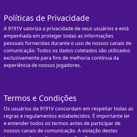
Políticas de Privacidade
A 9191V valoriza a privacidade de seus usuários e está
empenhada em proteger todas as informações
pessoais fornecidas durante o uso de nossos canais de
comunicação. Todos os dados coletados são utilizados
exclusivamente para fins de melhoria contínua da
experiência de nossos jogadores.
Termos e Condições
Os usuários da 9191V concordam em respeitar todas as
regras e regulamentos estabelecidos. É importante ler
e entender todos os termos antes de participar de
nossos canais de comunicação. A violação destes