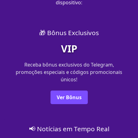
dispositivo:
🎁 Bônus Exclusivos
VIP
Receba bônus exclusivos do Telegram,
promoções especiais e códigos promocionais
únicos!
Ver Bônus
📢 Notícias em Tempo Real