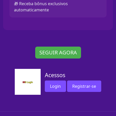
🎁 Receba bônus exclusivos
automaticamente
SEGUIR AGORA
Acessos
Login
Registrar-se