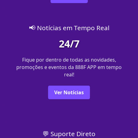
📢 Notícias em Tempo Real
24/7
Fique por dentro de todas as novidades,
promoções e eventos da 888F APP em tempo
real!
Ver Notícias
💬 Suporte Direto