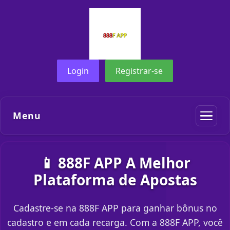
Login
Registrar-se
Menu
📱 888F APP A Melhor
Plataforma de Apostas
Cadastre-se na 888F APP para ganhar bônus no
cadastro e em cada recarga. Com a 888F APP, você