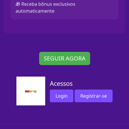
🎁 Receba bônus exclusivos
automaticamente
SEGUIR AGORA
Acessos
Login
Registrar-se