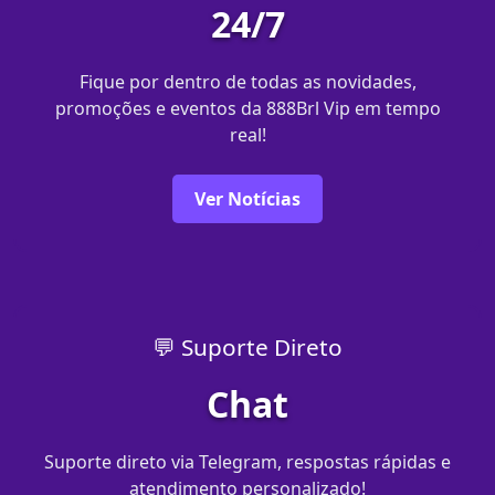
24/7
Fique por dentro de todas as novidades,
promoções e eventos da 888Brl Vip em tempo
real!
Ver Notícias
💬 Suporte Direto
Chat
Suporte direto via Telegram, respostas rápidas e
atendimento personalizado!