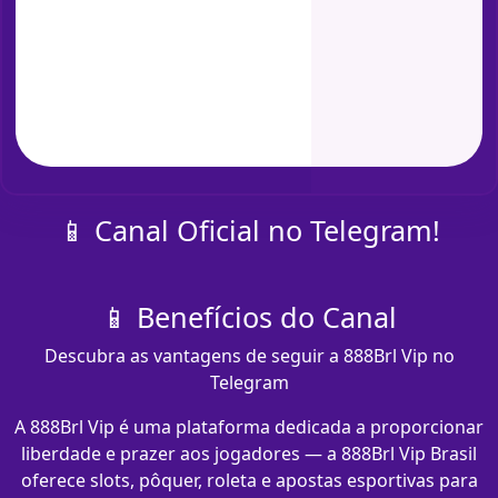
📱 Canal Oficial no Telegram!
📱 Benefícios do Canal
Descubra as vantagens de seguir a 888Brl Vip no
Telegram
A 888Brl Vip é uma plataforma dedicada a proporcionar
liberdade e prazer aos jogadores — a 888Brl Vip Brasil
oferece slots, pôquer, roleta e apostas esportivas para