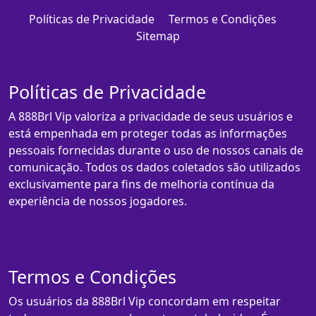
Políticas de Privacidade
Termos e Condições
Sitemap
Políticas de Privacidade
A 888Brl Vip valoriza a privacidade de seus usuários e
está empenhada em proteger todas as informações
pessoais fornecidas durante o uso de nossos canais de
comunicação. Todos os dados coletados são utilizados
exclusivamente para fins de melhoria contínua da
experiência de nossos jogadores.
Termos e Condições
Os usuários da 888Brl Vip concordam em respeitar