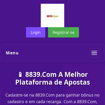
Login
Registrar-se
Menu
📱 8839.Com A Melhor
Plataforma de Apostas
Cadastre-se na 8839.Com para ganhar bônus no
cadastro e em cada recarga. Com a 8839.Com,