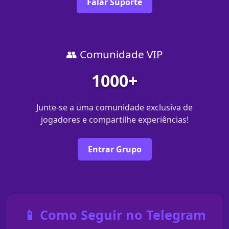
Falar Suporte
👥 Comunidade VIP
1000+
Junte-se a uma comunidade exclusiva de
jogadores e compartilhe experiências!
Entrar Grupo
📱 Como Seguir no Telegram