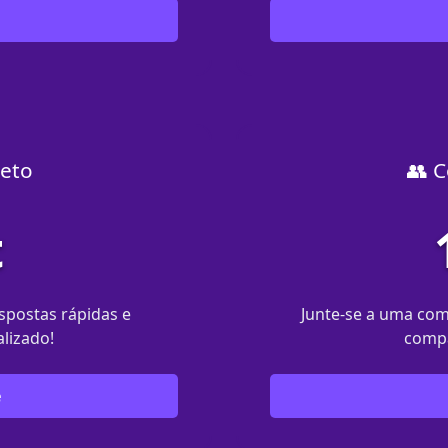
reto
👥 
t
espostas rápidas e
Junte-se a uma com
lizado!
compa
e