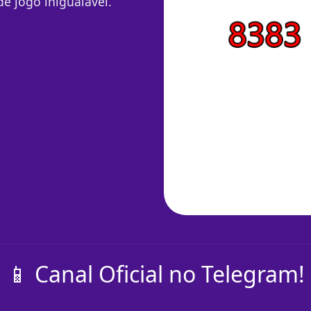
e jogo inigualável.
📱 Canal Oficial no Telegram!