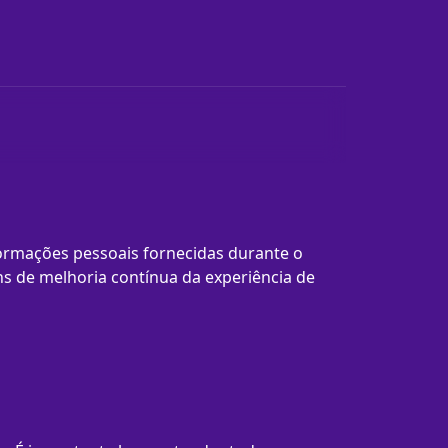
formações pessoais fornecidas durante o
ns de melhoria contínua da experiência de