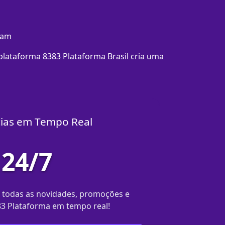
ram
 plataforma 8383 Plataforma Brasil cria uma
cias em Tempo Real
24/7
e todas as novidades, promoções e
83 Plataforma em tempo real!