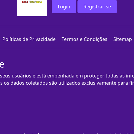
Login
Registrar-se
Políticas de Privacidade
Termos e Condições
Sitemap
de
e seus usuários e está empenhada em proteger todas as in
 os dados coletados são utilizados exclusivamente para fi