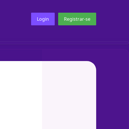
Login
Registrar-se