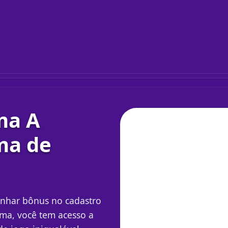
ma A
ma de
anhar bônus no cadastro
ma, você tem acesso a