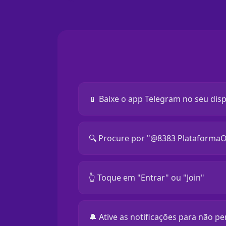
📱 Baixe o app Telegram no seu disp
🔍 Procure por "@8383 PlataformaOf
👆 Toque em "Entrar" ou "Join"
🔔 Ative as notificações para não p