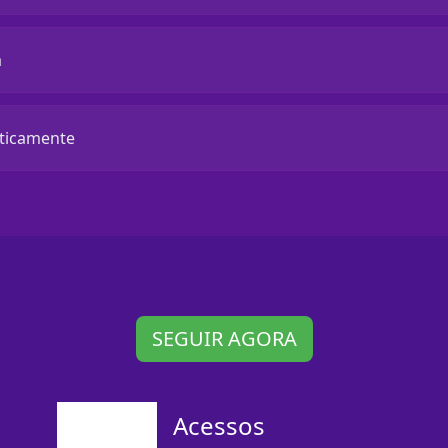
a
aticamente
SEGUIR AGORA
Acessos