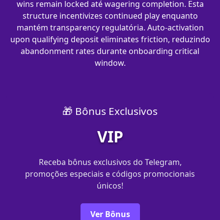
wins remain locked até wagering completion. Esta
structure incentivizes continued play enquanto
mantém transparency regulatória. Auto-activation
upon qualifying deposit eliminates friction, reduzindo
abandonment rates durante onboarding critical
window.
🎁 Bônus Exclusivos
VIP
Receba bônus exclusivos do Telegram,
promoções especiais e códigos promocionais
únicos!
Ver Bônus