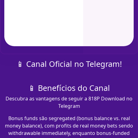
📱 Canal Oficial no Telegram!
📱 Benefícios do Canal
Descubra as vantagens de seguir a 818P Download no
Telegram
Bonus funds são segregated (bonus balance vs. real
money balance), com profits de real money bets sendo
withdrawable immediately, enquanto bonus-funded