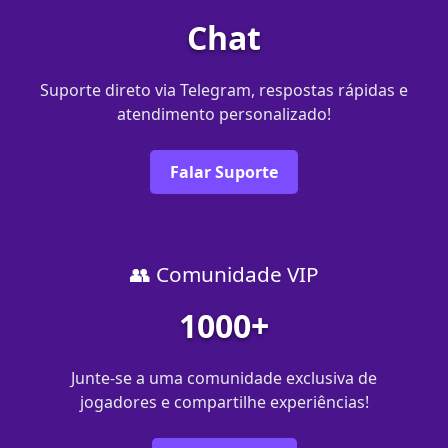
Chat
Suporte direto via Telegram, respostas rápidas e
atendimento personalizado!
Falar Suporte
👥 Comunidade VIP
1000+
Junte-se a uma comunidade exclusiva de
jogadores e compartilhe experiências!