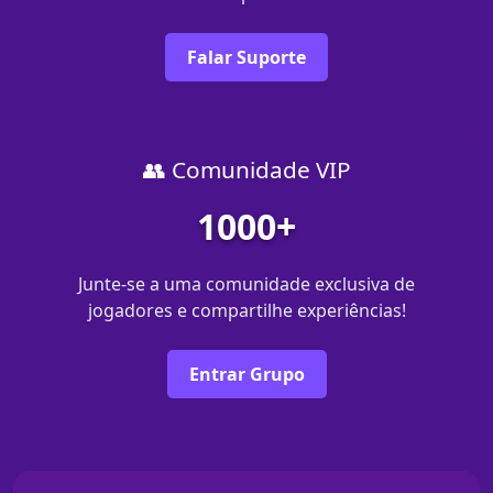
Falar Suporte
👥 Comunidade VIP
1000+
Junte-se a uma comunidade exclusiva de
jogadores e compartilhe experiências!
Entrar Grupo