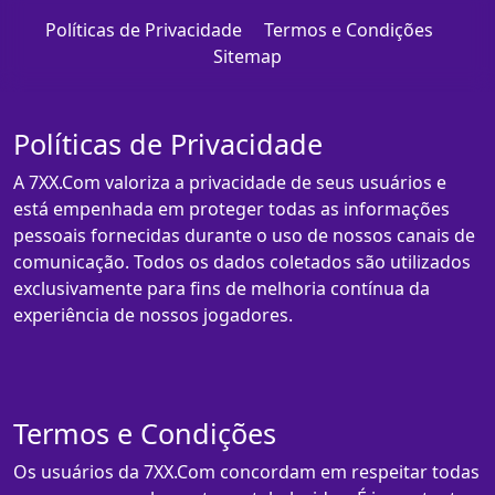
Políticas de Privacidade
Termos e Condições
Sitemap
Políticas de Privacidade
A 7XX.Com valoriza a privacidade de seus usuários e
está empenhada em proteger todas as informações
pessoais fornecidas durante o uso de nossos canais de
comunicação. Todos os dados coletados são utilizados
exclusivamente para fins de melhoria contínua da
experiência de nossos jogadores.
Termos e Condições
Os usuários da 7XX.Com concordam em respeitar todas