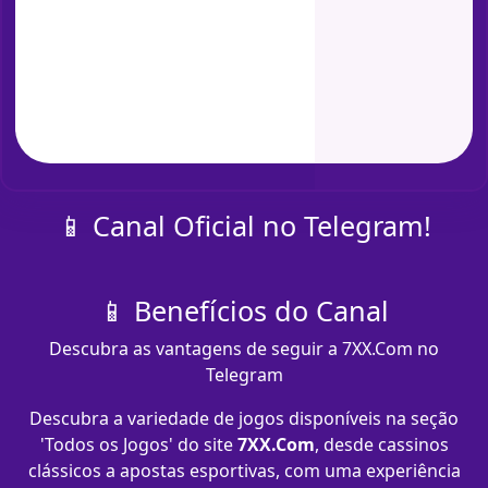
📱 Canal Oficial no Telegram!
📱 Benefícios do Canal
Descubra as vantagens de seguir a 7XX.Com no
Telegram
Descubra a variedade de jogos disponíveis na seção
'Todos os Jogos' do site
7XX.Com
, desde cassinos
clássicos a apostas esportivas, com uma experiência