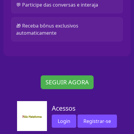
💬 Participe das conversas e interaja
🎁 Receba bônus exclusivos
automaticamente
SEGUIR AGORA
Acessos
Login
Registrar-se