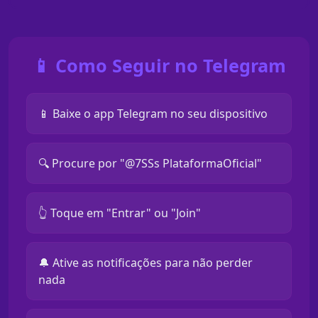
📱 Como Seguir no Telegram
📱 Baixe o app Telegram no seu dispositivo
🔍 Procure por "@7SSs PlataformaOficial"
👆 Toque em "Entrar" ou "Join"
🔔 Ative as notificações para não perder
nada