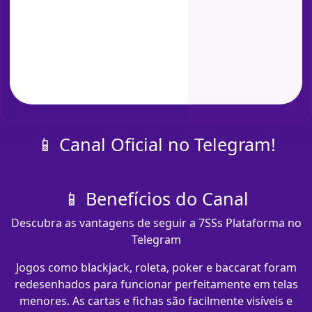
📱 Canal Oficial no Telegram!
📱 Benefícios do Canal
Descubra as vantagens de seguir a 7SSs Plataforma no
Telegram
Jogos como blackjack, roleta, poker e baccarat foram
redesenhados para funcionar perfeitamente em telas
menores. As cartas e fichas são facilmente visíveis e