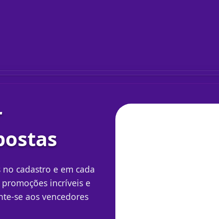
r
postas
 no cadastro e em cada
 promoções incríveis e
unte-se aos vencedores