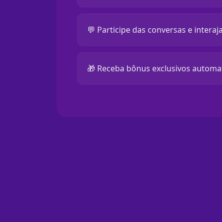
💬 Participe das conversas e interaj
🎁 Receba bônus exclusivos autom