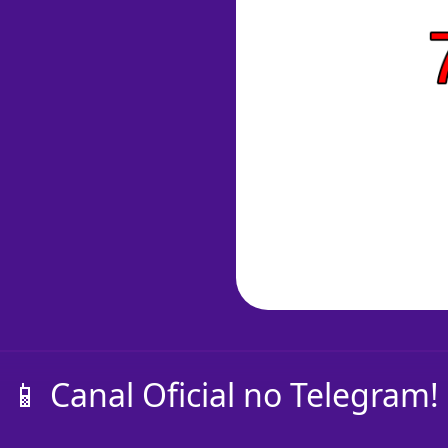
📱 Canal Oficial no Telegram!