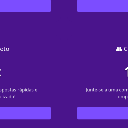
reto
👥 
t
espostas rápidas e
Junte-se a uma com
lizado!
compa
e