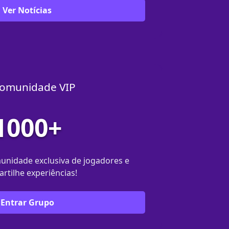
Ver Notícias
Comunidade VIP
1000+
unidade exclusiva de jogadores e
rtilhe experiências!
Entrar Grupo