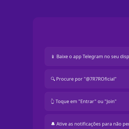
📱 Baixe o app Telegram no seu disp
🔍 Procure por "@7R7ROficial"
👆 Toque em "Entrar" ou "Join"
🔔 Ative as notificações para não p