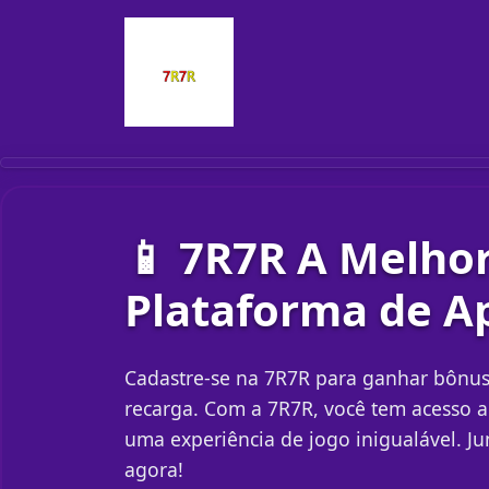
📱 7R7R A Melho
Plataforma de A
Cadastre-se na 7R7R para ganhar bônus
recarga. Com a 7R7R, você tem acesso a
uma experiência de jogo inigualável. J
agora!