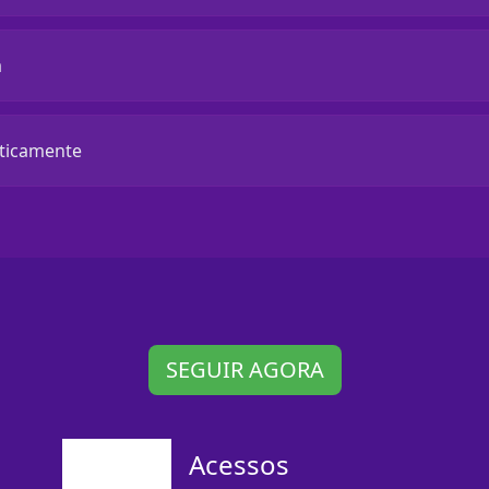
a
aticamente
SEGUIR AGORA
Acessos