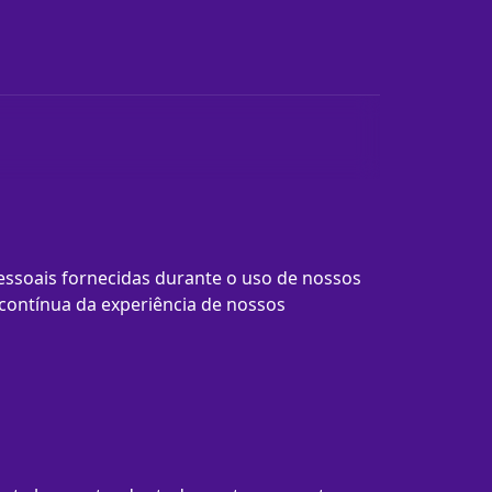
essoais fornecidas durante o uso de nossos
 contínua da experiência de nossos