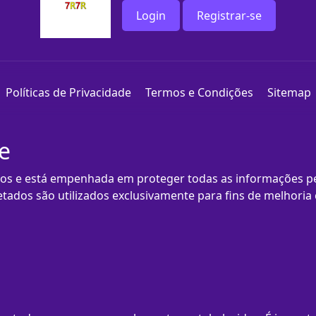
Login
Registrar-se
Políticas de Privacidade
Termos e Condições
Sitemap
de
rios e está empenhada em proteger todas as informações p
tados são utilizados exclusivamente para fins de melhoria