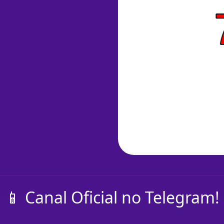
📱 Canal Oficial no Telegram!