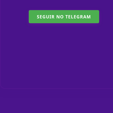
SEGUIR NO TELEGRAM