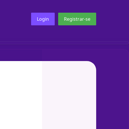
Login
Registrar-se