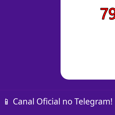
📱 Canal Oficial no Telegram!