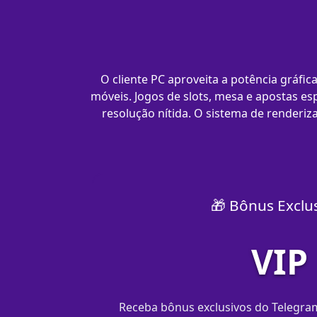
O cliente PC aproveita a potência gráfi
móveis. Jogos de slots, mesa e apostas es
resolução nítida. O sistema de render
🎁 Bônus Exclu
VIP
Receba bônus exclusivos do Telegra