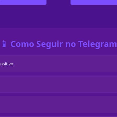
📱 Como Seguir no Telegram
ositivo