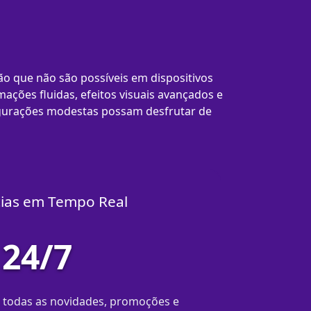
ão que não são possíveis em dispositivos
ações fluidas, efeitos visuais avançados e
igurações modestas possam desfrutar de
cias em Tempo Real
24/7
e todas as novidades, promoções e