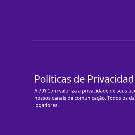
Políticas de Privacida
A 79Y.Com valoriza a privacidade de seus u
nossos canais de comunicação. Todos os dad
jogadores.