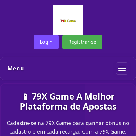
Login
Registrar-se
Menu
📱 79X Game A Melhor
Plataforma de Apostas
Cadastre-se na 79X Game para ganhar bônus no
cadastro e em cada recarga. Com a 79X Game,