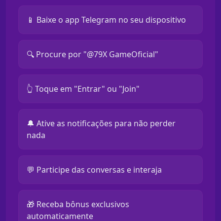
📱 Baixe o app Telegram no seu dispositivo
🔍 Procure por "@79X GameOficial"
👆 Toque em "Entrar" ou "Join"
🔔 Ative as notificações para não perder
nada
💬 Participe das conversas e interaja
🎁 Receba bônus exclusivos
automaticamente