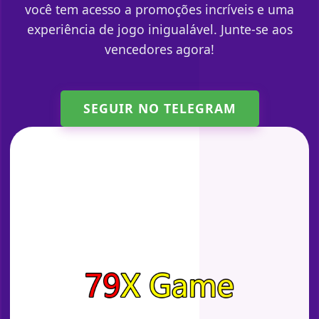
você tem acesso a promoções incríveis e uma
experiência de jogo inigualável. Junte-se aos
vencedores agora!
SEGUIR NO TELEGRAM