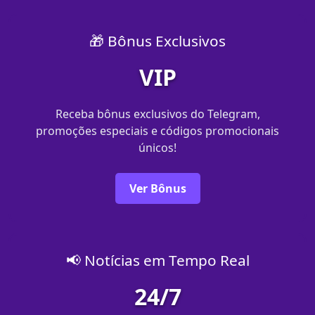
🎁 Bônus Exclusivos
VIP
Receba bônus exclusivos do Telegram,
promoções especiais e códigos promocionais
únicos!
Ver Bônus
📢 Notícias em Tempo Real
24/7