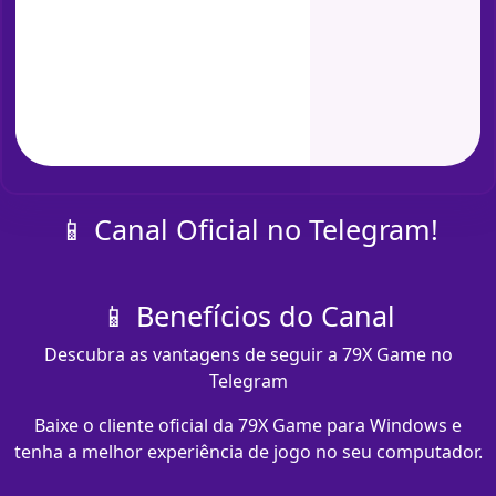
📱 Canal Oficial no Telegram!
📱 Benefícios do Canal
Descubra as vantagens de seguir a 79X Game no
Telegram
Baixe o cliente oficial da 79X Game para Windows e
tenha a melhor experiência de jogo no seu computador.