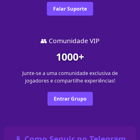
Falar Suporte
👥 Comunidade VIP
1000+
Junte-se a uma comunidade exclusiva de
jogadores e compartilhe experiências!
Entrar Grupo
📱 Como Seguir no Telegram