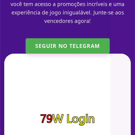
você tem acesso a promoções incríveis e uma
experiência de jogo inigualável. Junte-se aos
vencedores agora!
SEGUIR NO TELEGRAM