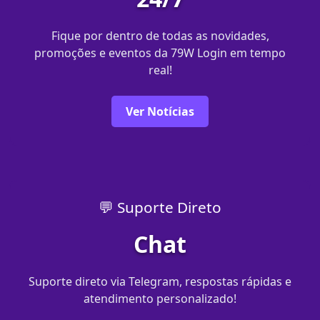
Fique por dentro de todas as novidades,
promoções e eventos da 79W Login em tempo
real!
Ver Notícias
💬 Suporte Direto
Chat
Suporte direto via Telegram, respostas rápidas e
atendimento personalizado!