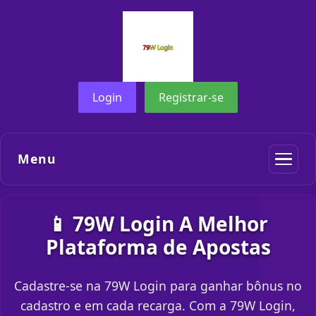
Login
Registrar-se
Menu
📱 79W Login A Melhor
Plataforma de Apostas
Cadastre-se na 79W Login para ganhar bônus no
cadastro e em cada recarga. Com a 79W Login,