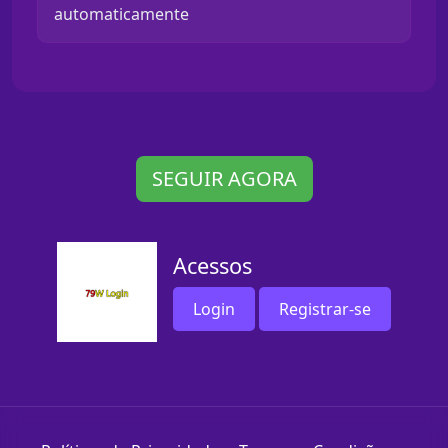
automaticamente
SEGUIR AGORA
Acessos
Login
Registrar-se