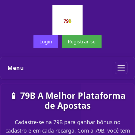
Login
Registrar-se
Menu
📱 79B A Melhor Plataforma
de Apostas
Cadastre-se na 79B para ganhar bônus no
cadastro e em cada recarga. Com a 79B, você tem