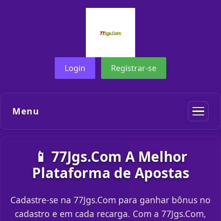
Login
Registrar-se
Menu
📱 77Jgs.Com A Melhor
Plataforma de Apostas
Cadastre-se na 77Jgs.Com para ganhar bônus no
cadastro e em cada recarga. Com a 77Jgs.Com,