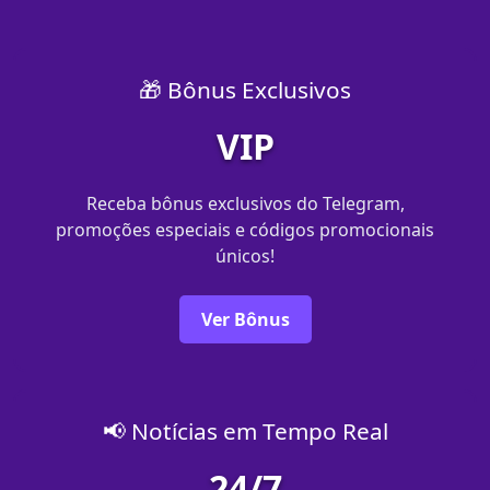
🎁 Bônus Exclusivos
VIP
Receba bônus exclusivos do Telegram,
promoções especiais e códigos promocionais
únicos!
Ver Bônus
📢 Notícias em Tempo Real
24/7