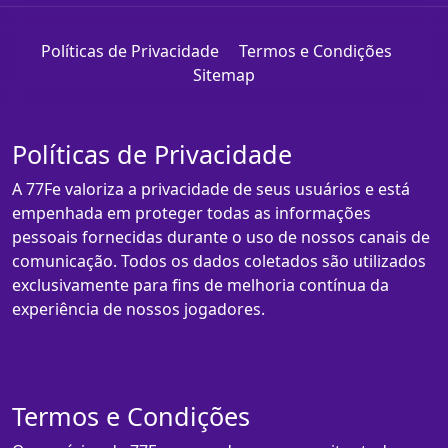
Políticas de Privacidade
Termos e Condições
Sitemap
Políticas de Privacidade
A 77Fe valoriza a privacidade de seus usuários e está
empenhada em proteger todas as informações
pessoais fornecidas durante o uso de nossos canais de
comunicação. Todos os dados coletados são utilizados
exclusivamente para fins de melhoria contínua da
experiência de nossos jogadores.
Termos e Condições