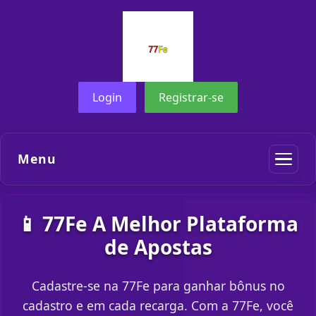
Login
Registrar-se
Menu
📱 77Fe A Melhor Plataforma
de Apostas
Cadastre-se na 77Fe para ganhar bônus no
cadastro e em cada recarga. Com a 77Fe, você