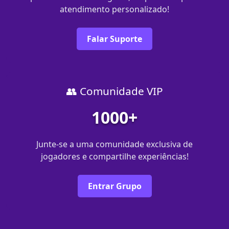
atendimento personalizado!
Falar Suporte
👥 Comunidade VIP
1000+
Junte-se a uma comunidade exclusiva de
jogadores e compartilhe experiências!
Entrar Grupo