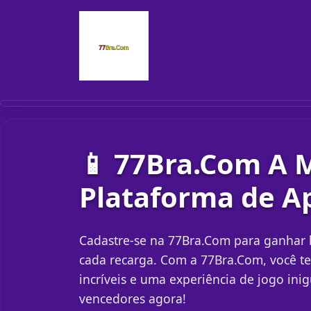
📱 77Bra.Com A 
Plataforma de A
Cadastre-se na 77Bra.Com para ganhar 
cada recarga. Com a 77Bra.Com, você t
incríveis e uma experiência de jogo inig
vencedores agora!