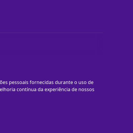
ões pessoais fornecidas durante o uso de
elhoria contínua da experiência de nossos