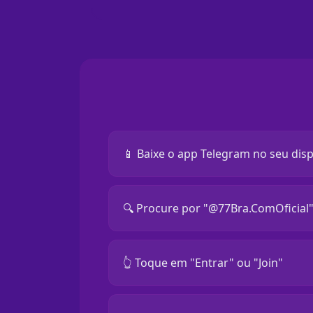
📱 Baixe o app Telegram no seu disp
🔍 Procure por "@77Bra.ComOficial
👆 Toque em "Entrar" ou "Join"