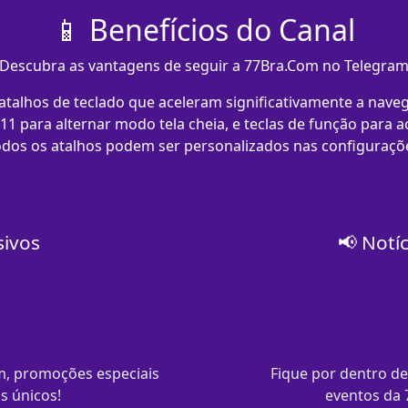
📱 Benefícios do Canal
Descubra as vantagens de seguir a 77Bra.Com no Telegra
talhos de teclado que aceleram significativamente a naveg
11 para alternar modo tela cheia, e teclas de função para
Todos os atalhos podem ser personalizados nas configuraçõe
sivos
📢 Notí
m, promoções especiais
Fique por dentro d
s únicos!
eventos da 