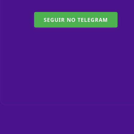
SEGUIR NO TELEGRAM