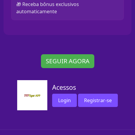
🎁 Receba bônus exclusivos
automaticamente
SEGUIR AGORA
Acessos
Login
Registrar-se