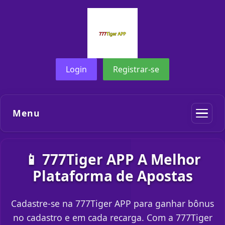
Login
Registrar-se
Menu
📱 777Tiger APP A Melhor
Plataforma de Apostas
Cadastre-se na 777Tiger APP para ganhar bônus
no cadastro e em cada recarga. Com a 777Tiger