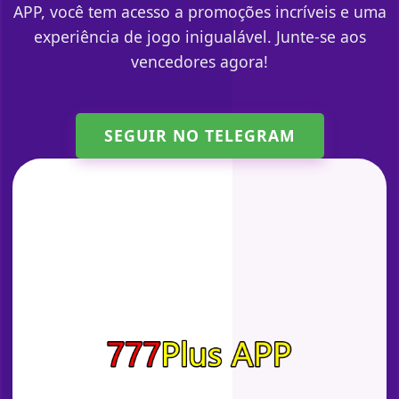
APP, você tem acesso a promoções incríveis e uma
experiência de jogo inigualável. Junte-se aos
vencedores agora!
SEGUIR NO TELEGRAM