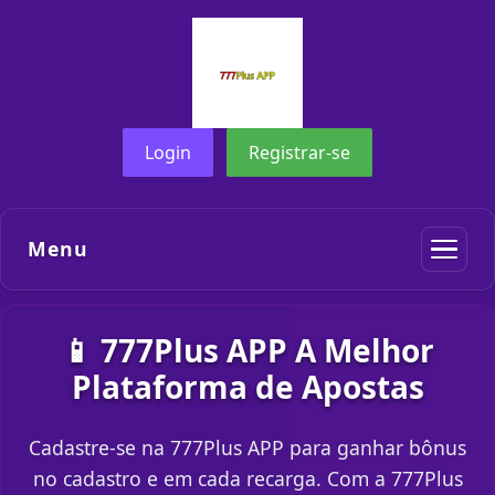
Login
Registrar-se
Menu
📱 777Plus APP A Melhor
Plataforma de Apostas
Cadastre-se na 777Plus APP para ganhar bônus
no cadastro e em cada recarga. Com a 777Plus