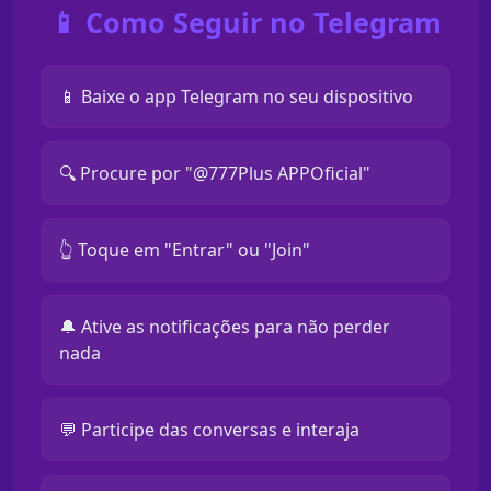
📱 Como Seguir no Telegram
📱 Baixe o app Telegram no seu dispositivo
🔍 Procure por "@777Plus APPOficial"
👆 Toque em "Entrar" ou "Join"
🔔 Ative as notificações para não perder
nada
💬 Participe das conversas e interaja