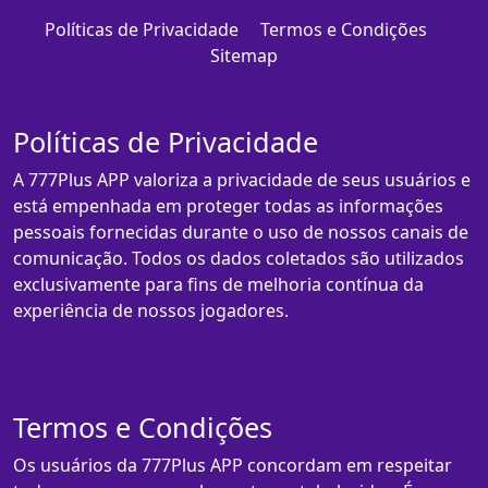
Políticas de Privacidade
Termos e Condições
Sitemap
Políticas de Privacidade
A 777Plus APP valoriza a privacidade de seus usuários e
está empenhada em proteger todas as informações
pessoais fornecidas durante o uso de nossos canais de
comunicação. Todos os dados coletados são utilizados
exclusivamente para fins de melhoria contínua da
experiência de nossos jogadores.
Termos e Condições
Os usuários da 777Plus APP concordam em respeitar