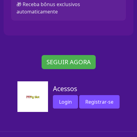
🎁 Receba bônus exclusivos
automaticamente
SEGUIR AGORA
Acessos
Login
Registrar-se