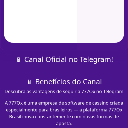
📱 Canal Oficial no Telegram!
📱 Benefícios do Canal
Descubra as vantagens de seguir a 777Ox no Telegram
A 777Ox é uma empresa de software de cassino criada
especialmente para brasileiros — a plataforma 777Ox
Brasil inova constantemente com novas formas de
aposta.