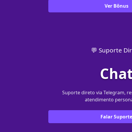
Ver Bônus
💬 Suporte Di
Cha
Suporte direto via Telegram, r
atendimento persona
Falar Suport