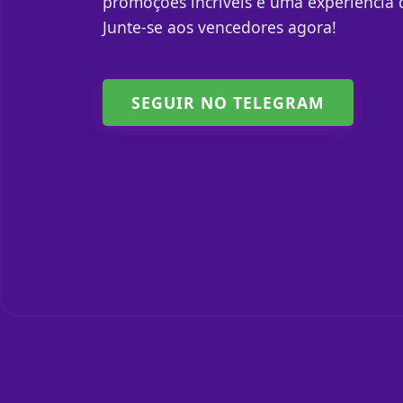
promoções incríveis e uma experiência d
Junte-se aos vencedores agora!
SEGUIR NO TELEGRAM