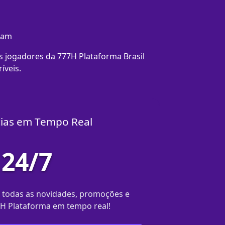
ram
 jogadores da 777H Plataforma Brasil
íveis.
cias em Tempo Real
24/7
e todas as novidades, promoções e
7H Plataforma em tempo real!