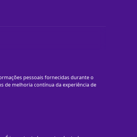
formações pessoais fornecidas durante o
ns de melhoria contínua da experiência de