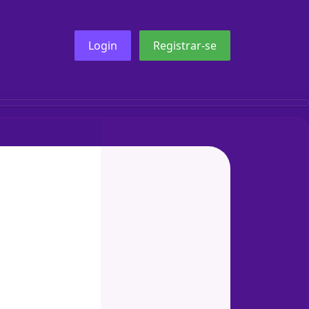
Login
Registrar-se