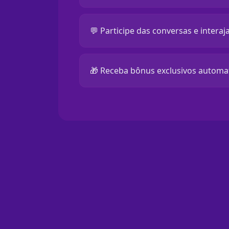
💬 Participe das conversas e interaj
🎁 Receba bônus exclusivos autom