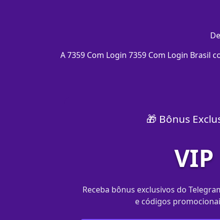
De
A 7359 Com Login 7359 Com Login Brasil co
🎁 Bônus Exclu
VIP
Receba bônus exclusivos do Telegra
e códigos promocionai