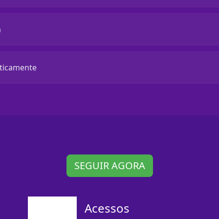
a
aticamente
SEGUIR AGORA
Acessos