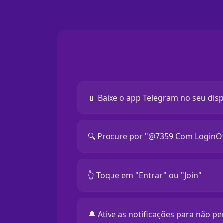
📱 Baixe o app Telegram no seu disp
🔍 Procure por "@7359 Com LoginOfi
👆 Toque em "Entrar" ou "Join"
🔔 Ative as notificações para não p