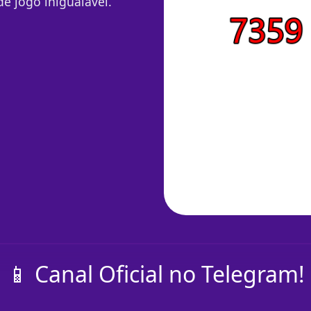
e jogo inigualável.
📱 Canal Oficial no Telegram!