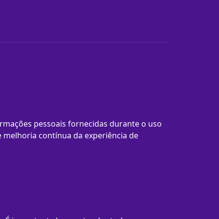
ormações pessoais fornecidas durante o uso
e melhoria contínua da experiência de