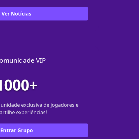
Ver Notícias
Comunidade VIP
1000+
unidade exclusiva de jogadores e
rtilhe experiências!
Entrar Grupo