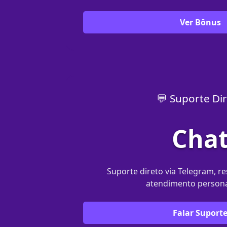
Ver Bônus
💬 Suporte Di
Cha
Suporte direto via Telegram, r
atendimento persona
Falar Suport