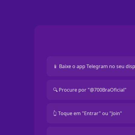
📱 Baixe o app Telegram no seu disp
🔍 Procure por "@700BraOficial"
👆 Toque em "Entrar" ou "Join"