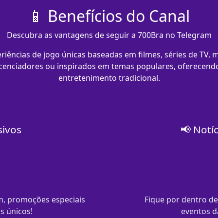
📱 Benefícios do Canal
Descubra as vantagens de seguir a 700Bra no Telegram
iências de jogo únicas baseadas em filmes, séries de TV, mi
cenciadores ou inspirados em temas populares, oferecendo
entretenimento tradicional.
sivos
📢 Notí
m, promoções especiais
Fique por dentro d
s únicos!
eventos d