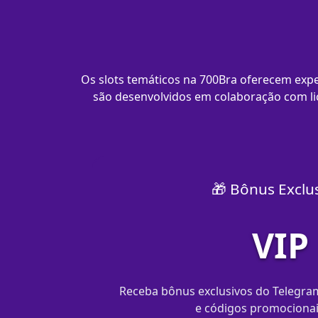
Os slots temáticos na 700Bra oferecem exper
são desenvolvidos em colaboração com li
🎁 Bônus Exclu
VIP
Receba bônus exclusivos do Telegra
e códigos promocionai