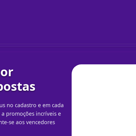
hor
postas
us no cadastro e em cada
 a promoções incríveis e
unte-se aos vencedores