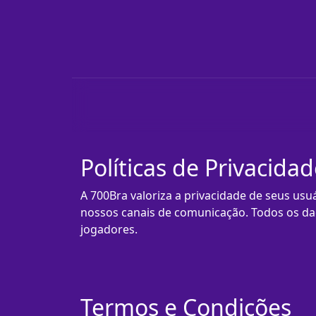
Políticas de Privacida
A 700Bra valoriza a privacidade de seus us
nossos canais de comunicação. Todos os dad
jogadores.
Termos e Condições