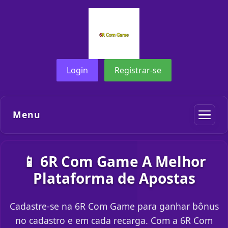
Login
Registrar-se
Menu
📱 6R Com Game A Melhor
Plataforma de Apostas
Cadastre-se na 6R Com Game para ganhar bônus
no cadastro e em cada recarga. Com a 6R Com