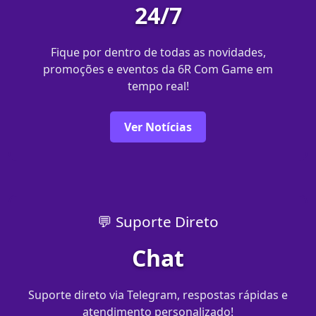
24/7
Fique por dentro de todas as novidades,
promoções e eventos da 6R Com Game em
tempo real!
Ver Notícias
💬 Suporte Direto
Chat
Suporte direto via Telegram, respostas rápidas e
atendimento personalizado!