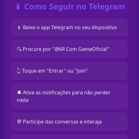
📱 Como Seguir no Telegram
📱 Baixe o app Telegram no seu dispositivo
🔍 Procure por "@6R Com GameOficial"
👆 Toque em "Entrar" ou "Join"
🔔 Ative as notificações para não perder
nada
💬 Participe das conversas e interaja