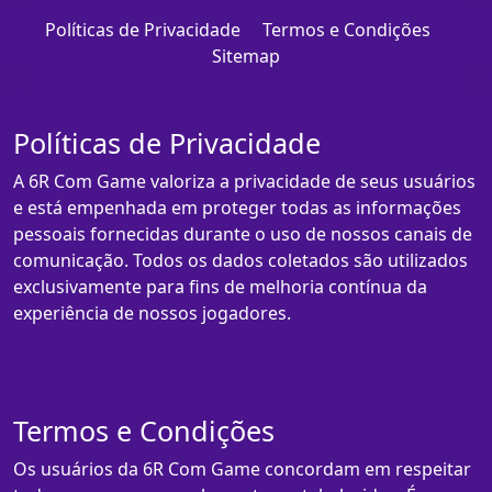
Políticas de Privacidade
Termos e Condições
Sitemap
Políticas de Privacidade
A 6R Com Game valoriza a privacidade de seus usuários
e está empenhada em proteger todas as informações
pessoais fornecidas durante o uso de nossos canais de
comunicação. Todos os dados coletados são utilizados
exclusivamente para fins de melhoria contínua da
experiência de nossos jogadores.
Termos e Condições
Os usuários da 6R Com Game concordam em respeitar