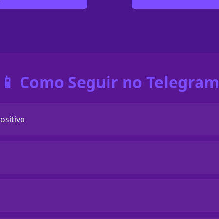
📱 Como Seguir no Telegram
ositivo