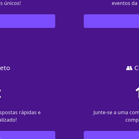
s únicos!
eventos da
reto
👥 
t
espostas rápidas e
Junte-se a uma com
lizado!
compa
e