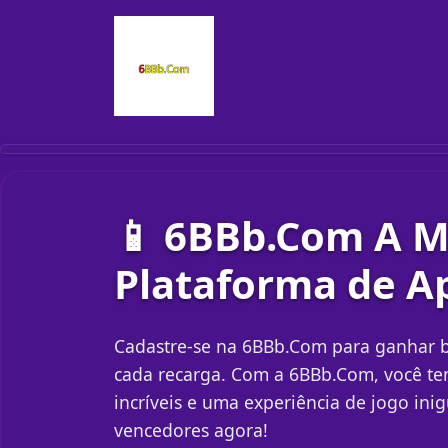
📱 6BBb.Com A M
Plataforma de A
Cadastre-se na 6BBb.Com para ganhar 
cada recarga. Com a 6BBb.Com, você t
incríveis e uma experiência de jogo inig
vencedores agora!