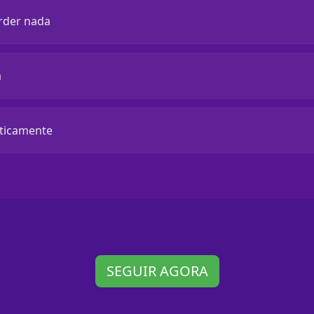
erder nada
a
aticamente
SEGUIR AGORA