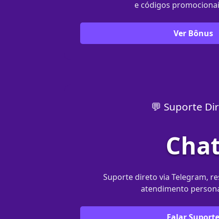
e códigos promocionai
Ver Bônus
💬 Suporte Di
Cha
Suporte direto via Telegram, r
atendimento persona
Falar Suport