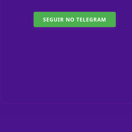
SEGUIR NO TELEGRAM