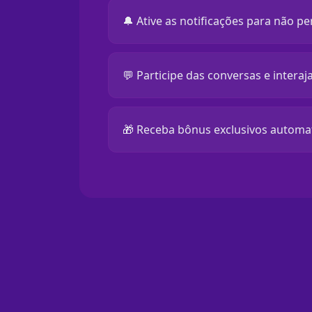
🔔 Ative as notificações para não p
💬 Participe das conversas e interaj
🎁 Receba bônus exclusivos autom