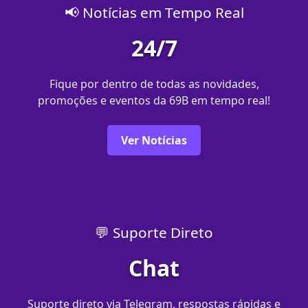
📢 Notícias em Tempo Real
24/7
Fique por dentro de todas as novidades,
promoções e eventos da 69B em tempo real!
Ver Notícias
💬 Suporte Direto
Chat
Suporte direto via Telegram, respostas rápidas e