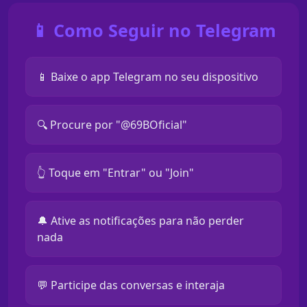
📱 Como Seguir no Telegram
📱 Baixe o app Telegram no seu dispositivo
🔍 Procure por "@69BOficial"
👆 Toque em "Entrar" ou "Join"
🔔 Ative as notificações para não perder
nada
💬 Participe das conversas e interaja