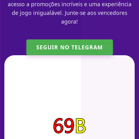
acesso a promoções incríveis e uma experiência
de jogo inigualável. Junte-se aos vencedores
agora!
SEGUIR NO TELEGRAM