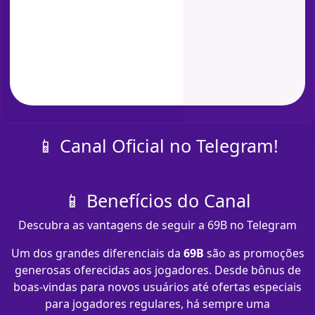
📱 Canal Oficial no Telegram!
📱 Benefícios do Canal
Descubra as vantagens de seguir a 69B no Telegram
Um dos grandes diferenciais da
69B
são as promoções
generosas oferecidas aos jogadores. Desde bônus de
boas-vindas para novos usuários até ofertas especiais
para jogadores regulares, há sempre uma