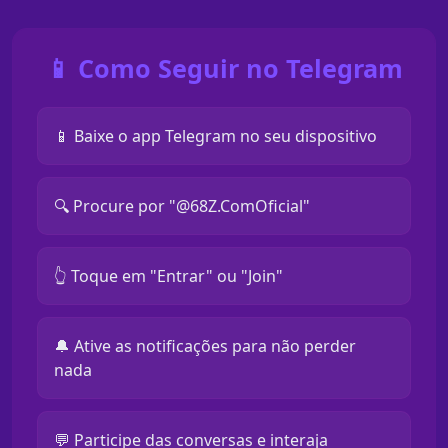
📱 Como Seguir no Telegram
📱 Baixe o app Telegram no seu dispositivo
🔍 Procure por "@68Z.ComOficial"
👆 Toque em "Entrar" ou "Join"
🔔 Ative as notificações para não perder
nada
💬 Participe das conversas e interaja