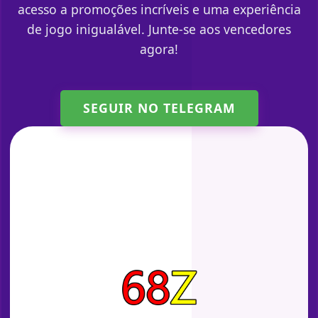
acesso a promoções incríveis e uma experiência
de jogo inigualável. Junte-se aos vencedores
agora!
SEGUIR NO TELEGRAM