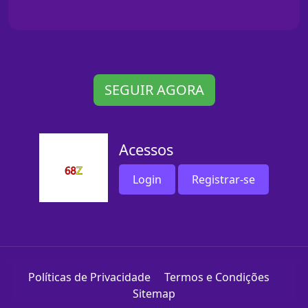
SEGUIR AGORA
Acessos
Login
Registrar-se
Políticas de Privacidade
Termos e Condições
Sitemap