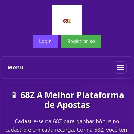
Login
Registrar-se
Menu
📱 68Z A Melhor Plataforma
de Apostas
Cadastre-se na 68Z para ganhar bônus no
cadastro e em cada recarga. Com a 68Z, você tem