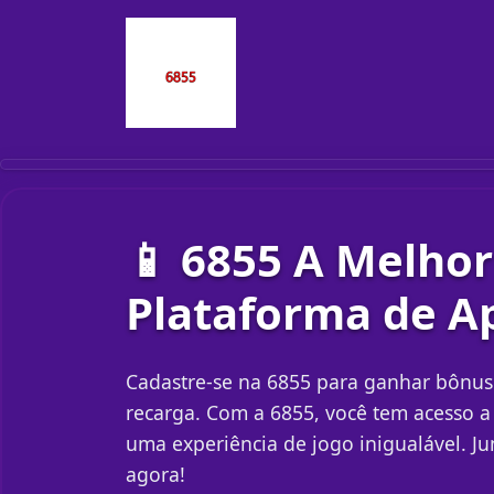
📱 6855 A Melhor
Plataforma de A
Cadastre-se na 6855 para ganhar bônus
recarga. Com a 6855, você tem acesso a
uma experiência de jogo inigualável. J
agora!