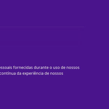
essoais fornecidas durante o uso de nossos
 contínua da experiência de nossos