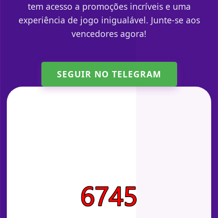
tem acesso a promoções incríveis e uma
experiência de jogo inigualável. Junte-se aos
vencedores agora!
SEGUIR NO TELEGRAM