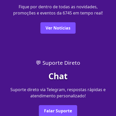
Fique por dentro de todas as novidades,
promoções e eventos da 6745 em tempo real!
Ver Notícias
💬 Suporte Direto
Chat
Suporte direto via Telegram, respostas rápidas e
atendimento personalizado!
Falar Suporte