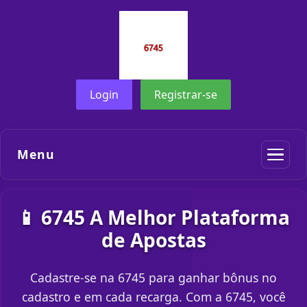
Login
Registrar-se
Menu
📱 6745 A Melhor Plataforma
de Apostas
Cadastre-se na 6745 para ganhar bônus no
cadastro e em cada recarga. Com a 6745, você