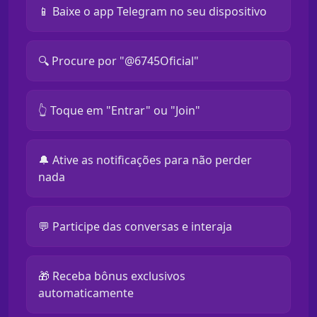
📱 Baixe o app Telegram no seu dispositivo
🔍 Procure por "@6745Oficial"
👆 Toque em "Entrar" ou "Join"
🔔 Ative as notificações para não perder
nada
💬 Participe das conversas e interaja
🎁 Receba bônus exclusivos
automaticamente