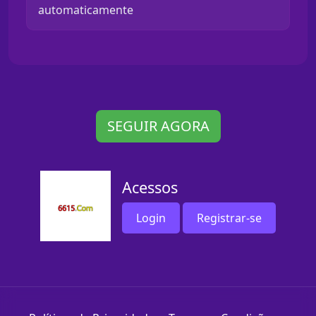
automaticamente
SEGUIR AGORA
Acessos
Login
Registrar-se