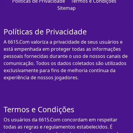
Políticas de Privacidade
Termos e Condições
Sitemap
Políticas de Privacidade
A 6615.Com valoriza a privacidade de seus usuários e
está empenhada em proteger todas as informações
pessoais fornecidas durante o uso de nossos canais de
comunicação. Todos os dados coletados são utilizados
exclusivamente para fins de melhoria contínua da
experiência de nossos jogadores.
Termos e Condições
Os usuários da 6615.Com concordam em respeitar
todas as regras e regulamentos estabelecidos. É