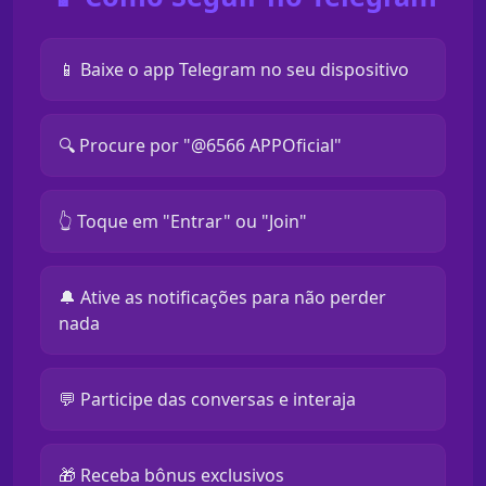
📱 Baixe o app Telegram no seu dispositivo
🔍 Procure por "@6566 APPOficial"
👆 Toque em "Entrar" ou "Join"
🔔 Ative as notificações para não perder
nada
💬 Participe das conversas e interaja
🎁 Receba bônus exclusivos