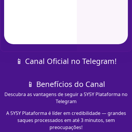
📱 Canal Oficial no Telegram!
📱 Benefícios do Canal
Descubra as vantagens de seguir a 5Y5Y Plataforma no
Telegram
A 5Y5Y Plataforma é líder em credibilidade — grandes
saques processados em até 3 minutos, sem
preocupações!