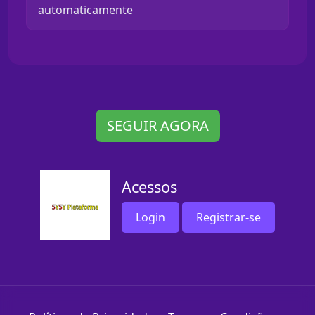
automaticamente
SEGUIR AGORA
Acessos
Login
Registrar-se