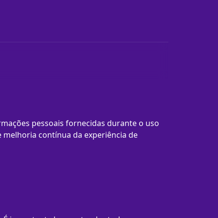
ormações pessoais fornecidas durante o uso
e melhoria contínua da experiência de