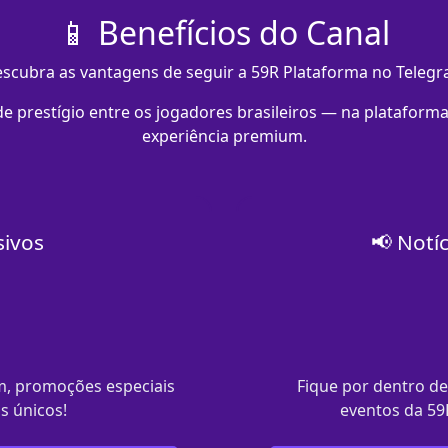
📱 Benefícios do Canal
scubra as vantagens de seguir a 59R Plataforma no Teleg
e prestígio entre os jogadores brasileiros — na plataforma
experiência premium.
sivos
📢 Notí
m, promoções especiais
Fique por dentro d
s únicos!
eventos da 59