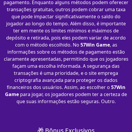
pagamento. Enquanto alguns métodos podem oferecer
transações gratuitas, outros podem cobrar uma taxa
que pode impactar significativamente o saldo do
jogador ao longo do tempo. Além disso, é importante
ter em mente os limites mínimos e máximos de
depósito e retirada, pois eles podem variar de acordo
com o método escolhido. No
57Win Game
, as
informações sobre os métodos de pagamento estão
claramente apresentadas, permitindo que os jogadores
façam uma escolha informada. A segurança das
transações é uma prioridade, e o site emprega
criptografia avançada para proteger os dados
financeiros dos usuários. Assim, ao escolher o
57Win
Game
para jogar, os jogadores podem ter a certeza de
que suas informações estão seguras. Outro.
🎁 Bônus Exclusivos