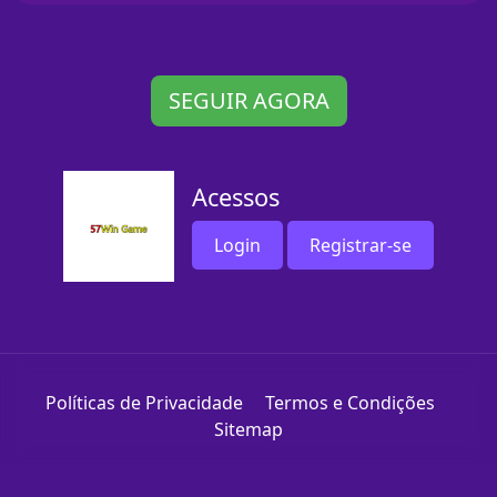
SEGUIR AGORA
Acessos
Login
Registrar-se
Políticas de Privacidade
Termos e Condições
Sitemap