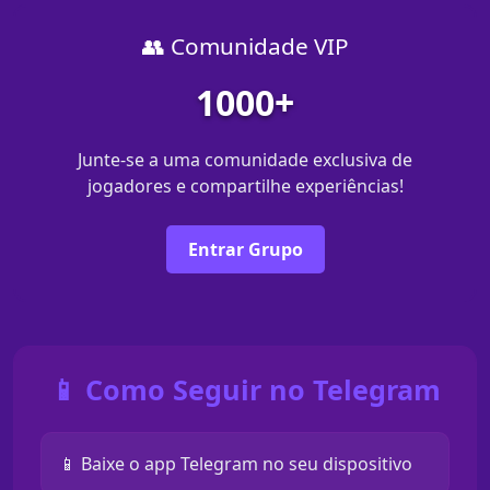
👥 Comunidade VIP
1000+
Junte-se a uma comunidade exclusiva de
jogadores e compartilhe experiências!
Entrar Grupo
📱 Como Seguir no Telegram
📱 Baixe o app Telegram no seu dispositivo