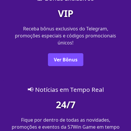
VIP
Receba bônus exclusivos do Telegram,
promoções especiais e códigos promocionais
únicos!
Ver Bônus
📢 Notícias em Tempo Real
24/7
Fique por dentro de todas as novidades,
promoções e eventos da 57Win Game em tempo