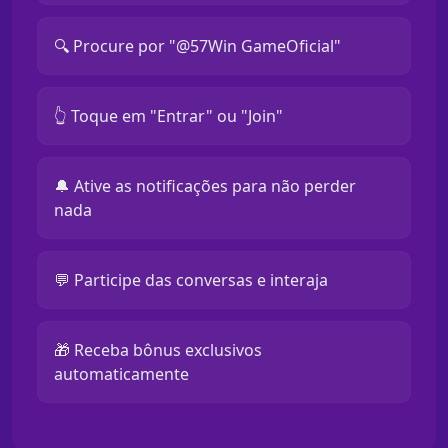
🔍 Procure por "@57Win GameOficial"
👆 Toque em "Entrar" ou "Join"
🔔 Ative as notificações para não perder
nada
💬 Participe das conversas e interaja
🎁 Receba bônus exclusivos
automaticamente