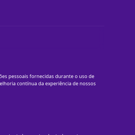
ões pessoais fornecidas durante o uso de
elhoria contínua da experiência de nossos