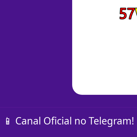
📱 Canal Oficial no Telegram!