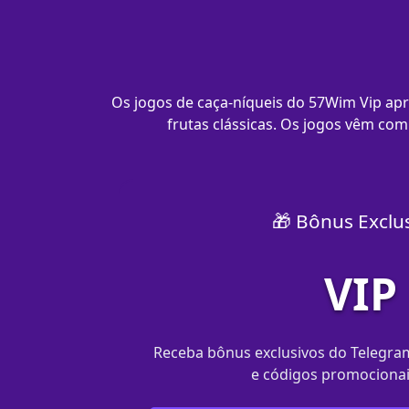
Os jogos de caça-níqueis do 57Wim Vip apre
frutas clássicas. Os jogos vêm com
🎁 Bônus Exclu
VIP
Receba bônus exclusivos do Telegra
e códigos promocionai