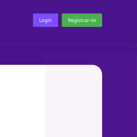
Login
Registrar-se