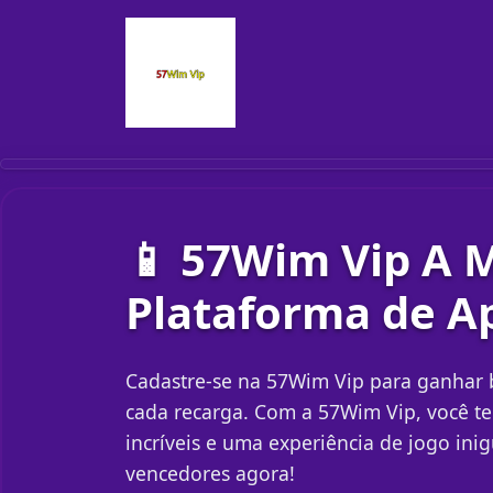
📱 57Wim Vip A 
Plataforma de A
Cadastre-se na 57Wim Vip para ganhar 
cada recarga. Com a 57Wim Vip, você t
incríveis e uma experiência de jogo inig
vencedores agora!