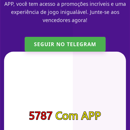
APP, você tem acesso a promoções incríveis e uma
experiência de jogo inigualável. Junte-se aos
vencedores agora!
SEGUIR NO TELEGRAM