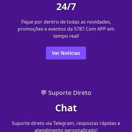
24/7
Fique por dentro de todas as novidades,
promoções e eventos da 5787 Com APP em
tempo real!
Ver Notícias
💬 Suporte Direto
Chat
Suporte direto via Telegram, respostas rápidas e
atendimento personalizado!