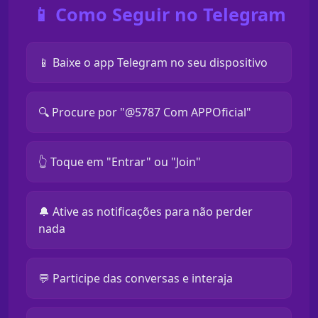
📱 Como Seguir no Telegram
📱 Baixe o app Telegram no seu dispositivo
🔍 Procure por "@5787 Com APPOficial"
👆 Toque em "Entrar" ou "Join"
🔔 Ative as notificações para não perder
nada
💬 Participe das conversas e interaja