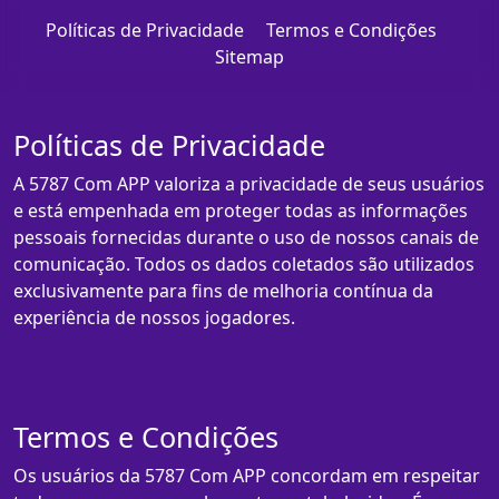
Políticas de Privacidade
Termos e Condições
Sitemap
Políticas de Privacidade
A 5787 Com APP valoriza a privacidade de seus usuários
e está empenhada em proteger todas as informações
pessoais fornecidas durante o uso de nossos canais de
comunicação. Todos os dados coletados são utilizados
exclusivamente para fins de melhoria contínua da
experiência de nossos jogadores.
Termos e Condições
Os usuários da 5787 Com APP concordam em respeitar