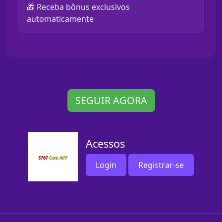
🎁 Receba bônus exclusivos
automaticamente
SEGUIR AGORA
Acessos
Login
Registrar-se