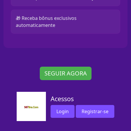
🎁 Receba bônus exclusivos
automaticamente
SEGUIR AGORA
Acessos
Login
Registrar-se