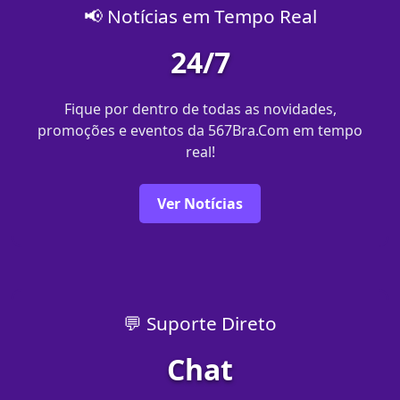
📢 Notícias em Tempo Real
24/7
Fique por dentro de todas as novidades,
promoções e eventos da 567Bra.Com em tempo
real!
Ver Notícias
💬 Suporte Direto
Chat