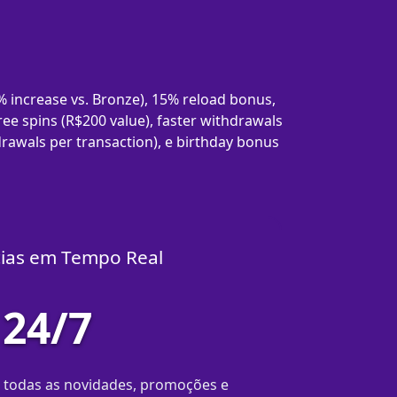
0% increase vs. Bronze), 15% reload bonus,
ee spins (R$200 value), faster withdrawals
drawals per transaction), e birthday bonus
cias em Tempo Real
24/7
e todas as novidades, promoções e