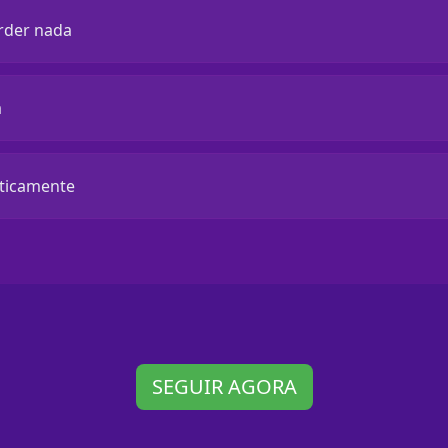
erder nada
a
aticamente
SEGUIR AGORA