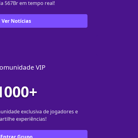
da 567Br em tempo real!
Ver Notícias
Comunidade VIP
1000+
unidade exclusiva de jogadores e
rtilhe experiências!
Entrar Grupo