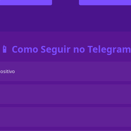
📱 Como Seguir no Telegram
ositivo