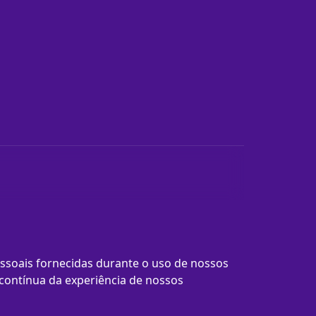
ssoais fornecidas durante o uso de nossos
 contínua da experiência de nossos