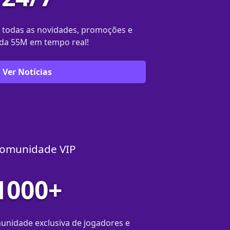
e todas as novidades, promoções e
da 55M em tempo real!
Ver Notícias
Comunidade VIP
1000+
unidade exclusiva de jogadores e