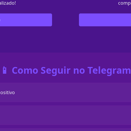
lizado!
compa
e
📱 Como Seguir no Telegram
ositivo