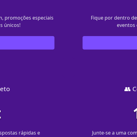
m, promoções especiais
Fique por dentro d
s únicos!
eventos 
reto
👥 
t
espostas rápidas e
Junte-se a uma com