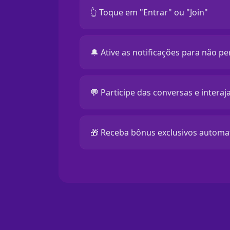
👆 Toque em "Entrar" ou "Join"
🔔 Ative as notificações para não p
💬 Participe das conversas e interaj
🎁 Receba bônus exclusivos autom