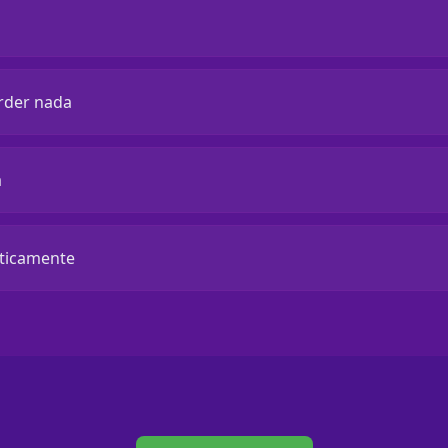
erder nada
a
aticamente