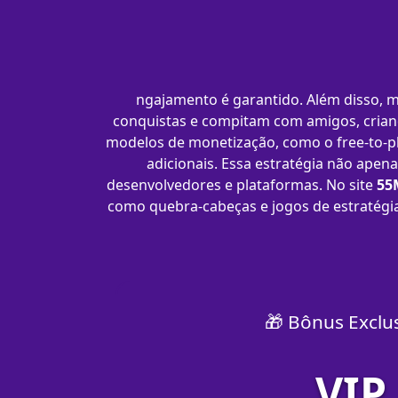
ngajamento é garantido. Além disso, 
conquistas e compitam com amigos, crian
modelos de monetização, como o free-to-pl
adicionais. Essa estratégia não apen
desenvolvedores e plataformas. No site
55
como quebra-cabeças e jogos de estratégia
🎁 Bônus Exclu
VIP