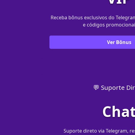
Receba bônus exclusivos do Telegra
e códigos promocionai
Ver Bônus
💬 Suporte Di
Cha
Suporte direto via Telegram, r