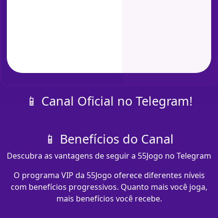
📱 Canal Oficial no Telegram!
📱 Benefícios do Canal
Descubra as vantagens de seguir a 55Jogo no Telegram
O programa VIP da 55Jogo oferece diferentes níveis
com benefícios progressivos. Quanto mais você joga,
mais benefícios você recebe.