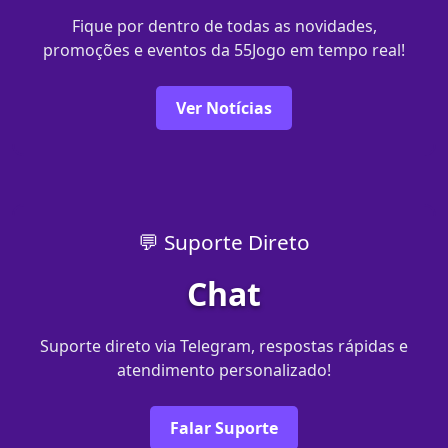
Fique por dentro de todas as novidades,
promoções e eventos da 55Jogo em tempo real!
Ver Notícias
💬 Suporte Direto
Chat
Suporte direto via Telegram, respostas rápidas e
atendimento personalizado!
Falar Suporte