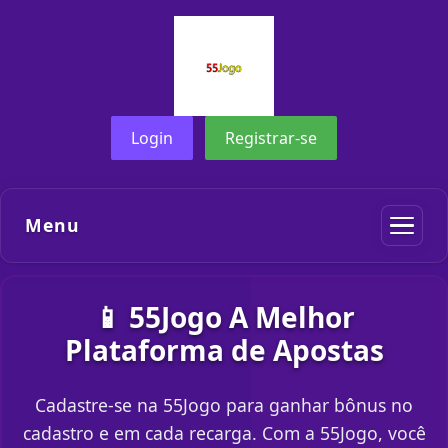
Login
Registrar-se
Menu
📱 55Jogo A Melhor
Plataforma de Apostas
Cadastre-se na 55Jogo para ganhar bônus no
cadastro e em cada recarga. Com a 55Jogo, você