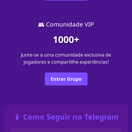
👥 Comunidade VIP
1000+
Junte-se a uma comunidade exclusiva de
jogadores e compartilhe experiências!
Entrar Grupo
📱 Como Seguir no Telegram