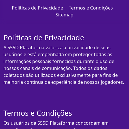
Políticas de Privacidade
Termos e Condições
Sitemap
Políticas de Privacidade
A 555D Plataforma valoriza a privacidade de seus
usuários e está empenhada em proteger todas as
informações pessoais fornecidas durante o uso de
nossos canais de comunicação. Todos os dados
coletados são utilizados exclusivamente para fins de
melhoria contínua da experiência de nossos jogadores.
Termos e Condições
Os usuários da 555D Plataforma concordam em