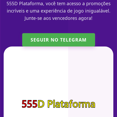
555D Plataforma, você tem acesso a promoções
incríveis e uma experiência de jogo inigualável.
Junte-se aos vencedores agora!
SEGUIR NO TELEGRAM