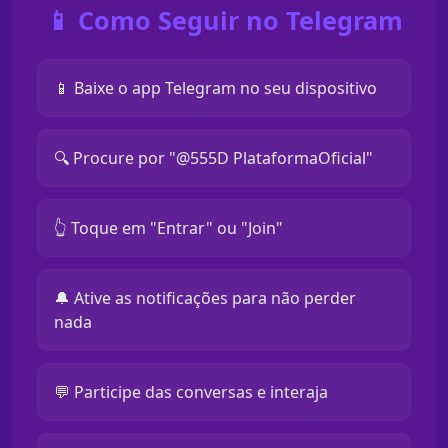
📱 Como Seguir no Telegram
📱 Baixe o app Telegram no seu dispositivo
🔍 Procure por "@555D PlataformaOficial"
👆 Toque em "Entrar" ou "Join"
🔔 Ative as notificações para não perder
nada
💬 Participe das conversas e interaja