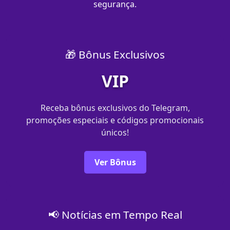
segurança.
🎁 Bônus Exclusivos
VIP
Receba bônus exclusivos do Telegram,
promoções especiais e códigos promocionais
únicos!
Ver Bônus
📢 Notícias em Tempo Real