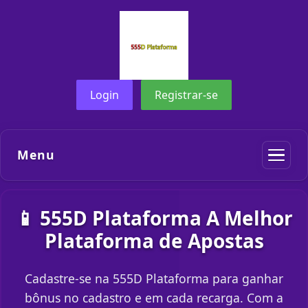
Login
Registrar-se
Menu
📱 555D Plataforma A Melhor
Plataforma de Apostas
Cadastre-se na 555D Plataforma para ganhar
bônus no cadastro e em cada recarga. Com a