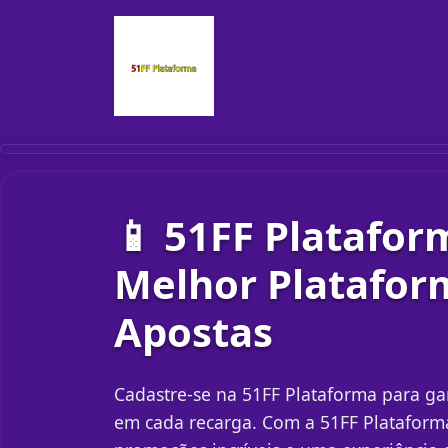
📱 51FF Platafor
Melhor Platafor
Apostas
Cadastre-se na 51FF Plataforma para g
em cada recarga. Com a 51FF Plataforma