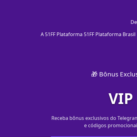
De
A 51FF Plataforma 51FF Plataforma Brasil
🎁 Bônus Exclu
VIP
Receba bônus exclusivos do Telegra
e códigos promocionai