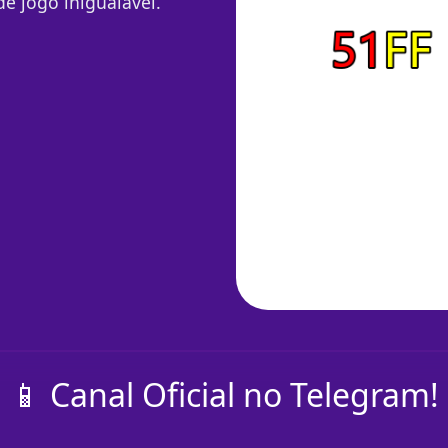
e jogo inigualável.
📱 Canal Oficial no Telegram!