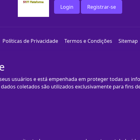
Login
Registrar-se
Políticas de Privacidade
Termos e Condições
Sitemap
de
e seus usuários e está empenhada em proteger todas as in
dados coletados são utilizados exclusivamente para fins d