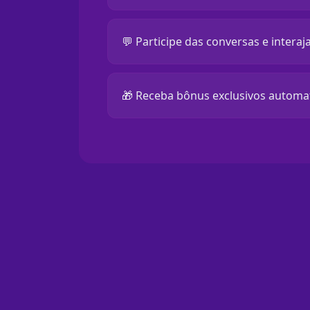
💬 Participe das conversas e interaj
🎁 Receba bônus exclusivos autom