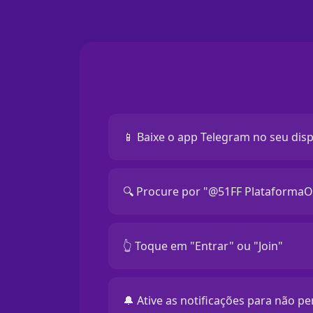
📱 Baixe o app Telegram no seu disp
🔍 Procure por "@51FF PlataformaOf
👆 Toque em "Entrar" ou "Join"
🔔 Ative as notificações para não p