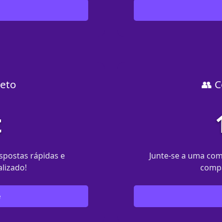
reto
👥 
t
espostas rápidas e
Junte-se a uma com
lizado!
compa
e