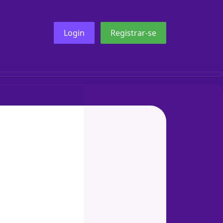
Login
Registrar-se