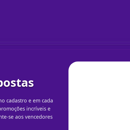
postas
no cadastro e em cada
promoções incríveis e
unte-se aos vencedores