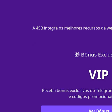
A 45B integra os melhores recursos da web
🎁 Bônus Exclu
VIP
Receba bônus exclusivos do Telegra
e códigos promocionai
Ver Bônus