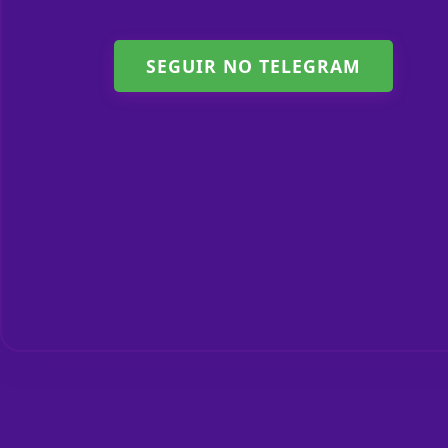
SEGUIR NO TELEGRAM