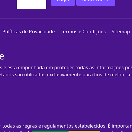
Políticas de Privacidade
Termos e Condições
Sitemap
de
ios e está empenhada em proteger todas as informações pe
tados são utilizados exclusivamente para fins de melhoria
todas as regras e regulamentos estabelecidos. É importan