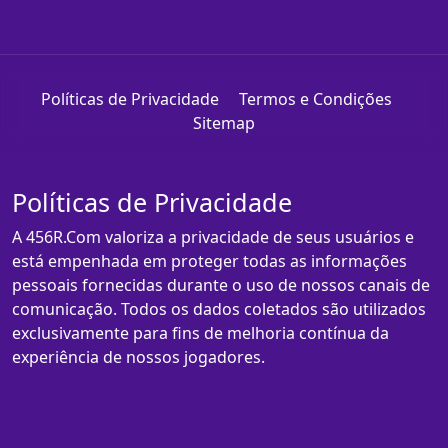
Políticas de Privacidade
Termos e Condições
Sitemap
Políticas de Privacidade
A 456R.Com valoriza a privacidade de seus usuários e
está empenhada em proteger todas as informações
pessoais fornecidas durante o uso de nossos canais de
comunicação. Todos os dados coletados são utilizados
exclusivamente para fins de melhoria contínua da
experiência de nossos jogadores.