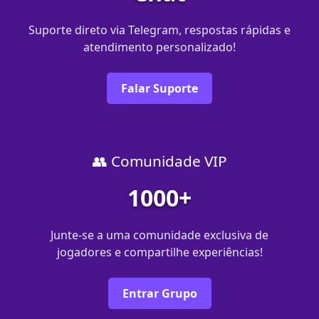
Suporte direto via Telegram, respostas rápidas e
atendimento personalizado!
Falar Suporte
👥 Comunidade VIP
1000+
Junte-se a uma comunidade exclusiva de
jogadores e compartilhe experiências!
Entrar Grupo