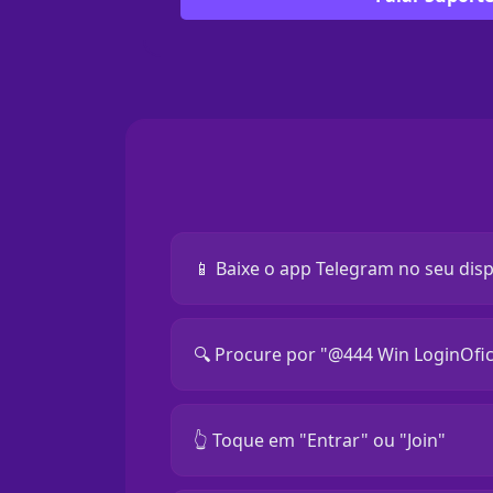
📱 Baixe o app Telegram no seu disp
🔍 Procure por "@444 Win LoginOfic
👆 Toque em "Entrar" ou "Join"