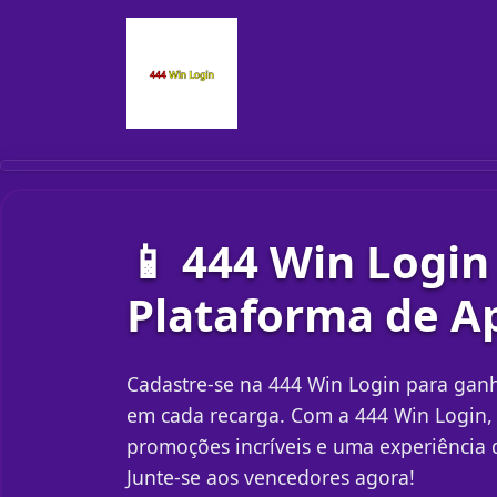
📱 444 Win Login
Plataforma de A
Cadastre-se na 444 Win Login para gan
em cada recarga. Com a 444 Win Login,
promoções incríveis e uma experiência d
Junte-se aos vencedores agora!