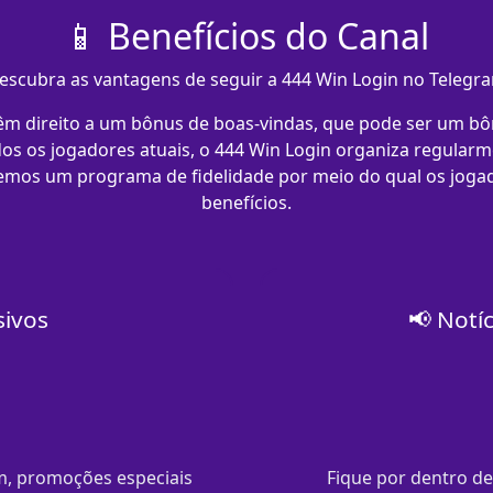
📱 Benefícios do Canal
escubra as vantagens de seguir a 444 Win Login no Telegr
têm direito a um bônus de boas-vindas, que pode ser um bô
dos os jogadores atuais, o 444 Win Login organiza regul
temos um programa de fidelidade por meio do qual os joga
benefícios.
sivos
📢 Notí
m, promoções especiais
Fique por dentro d