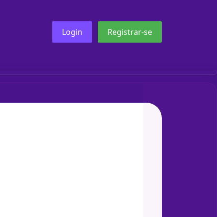
Login
Registrar-se