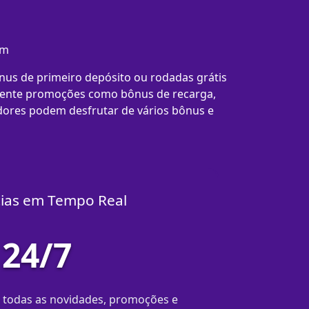
am
nus de primeiro depósito ou rodadas grátis
armente promoções como bônus de recarga,
dores podem desfrutar de vários bônus e
cias em Tempo Real
24/7
e todas as novidades, promoções e