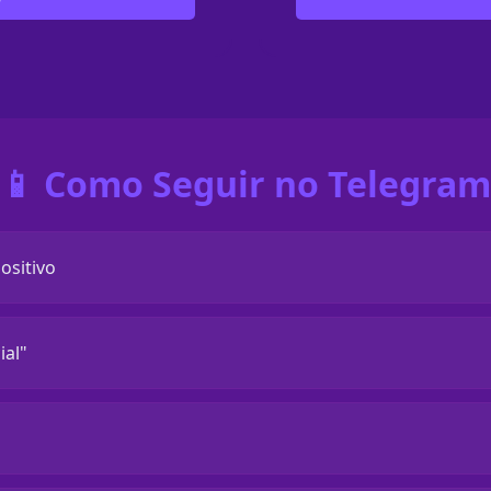
📱 Como Seguir no Telegram
ositivo
ial"