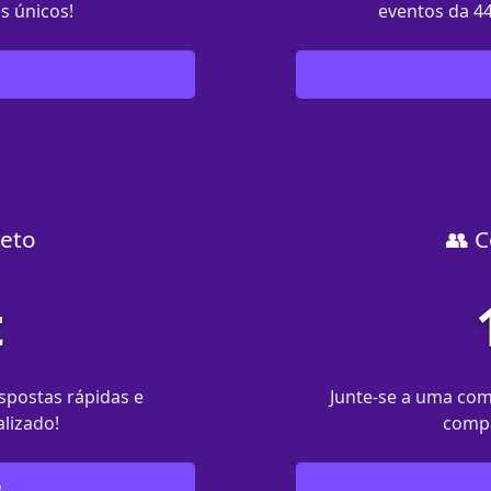
s únicos!
eventos da 4
reto
👥 
t
espostas rápidas e
Junte-se a uma com
lizado!
compa
e