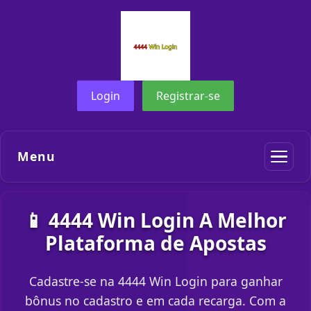
Login
Registrar-se
Menu
📱 4444 Win Login A Melhor
Plataforma de Apostas
Cadastre-se na 4444 Win Login para ganhar
bônus no cadastro e em cada recarga. Com a