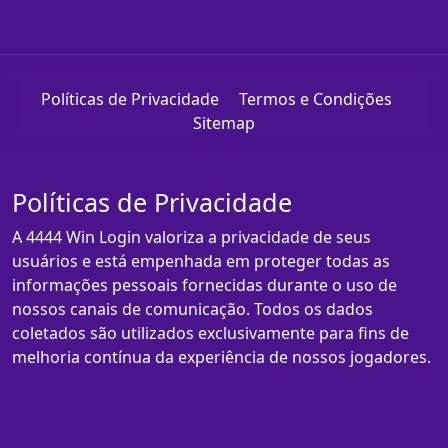
Políticas de Privacidade
Termos e Condições
Sitemap
Políticas de Privacidade
A 4444 Win Login valoriza a privacidade de seus
usuários e está empenhada em proteger todas as
informações pessoais fornecidas durante o uso de
nossos canais de comunicação. Todos os dados
coletados são utilizados exclusivamente para fins de
melhoria contínua da experiência de nossos jogadores.